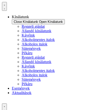
Ugrás
a
tartalomhoz
Kínálatunk
Close Kínálatunk
Open Kínálatunk
Reggeli ajánlat
Állandó kínálatunk
Kávéink
Alkoholmentes italok
Alkoholos italok
Sütemények
Pékáru
Reggeli ajánlat
Állandó kínálatunk
Kávéink
Alkoholmentes italok
Alkoholos italok
Sütemények
Pékáru
Események
Aktualitások