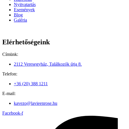
Nyitvatartás
Események
Blog
Galéria
Elérhetőségeink
Címünk:
2112 Veresegyház, Találkozók útja 8.
Telefon:
+36 (20) 388 1211
E-mail:
kavezo@lavieenrose.hu
Facebook-f