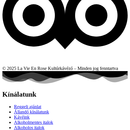
© 2025 La Vie En Rose Kultúrkávézó – Minden jog fenntartva
Kínálatunk
Reggeli ajánlat
Állandó kínálatunk
Kávéink
Alkoholmentes italok
Alkoholos italok