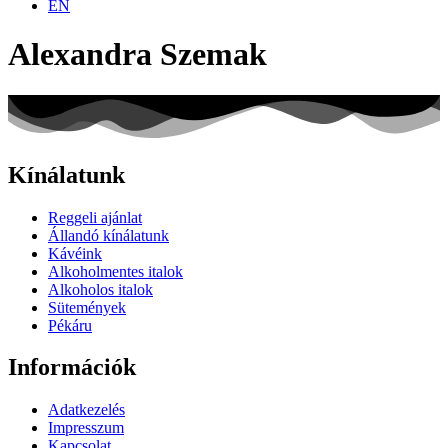
EN
Alexandra Szemak
Kínálatunk
Reggeli ajánlat
Állandó kínálatunk
Kávéink
Alkoholmentes italok
Alkoholos italok
Sütemények
Pékáru
Információk
Adatkezelés
Impresszum
Kapcsolat