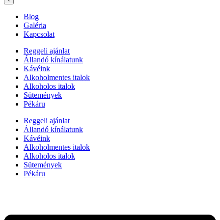
Blog
Galéria
Kapcsolat
Reggeli ajánlat
Állandó kínálatunk
Kávéink
Alkoholmentes italok
Alkoholos italok
Sütemények
Pékáru
Reggeli ajánlat
Állandó kínálatunk
Kávéink
Alkoholmentes italok
Alkoholos italok
Sütemények
Pékáru