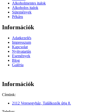
Alkoholmentes italok
Alkoholos italok
Sütemények
Pékáru
Információk
Adatkezelés
Impresszum
Kapcsolat
Nyitvatartás
Események
Blog
Galéria
Információk
Címünk:
2112 Veresegyház, Találkozók útja 8.
Telefon: