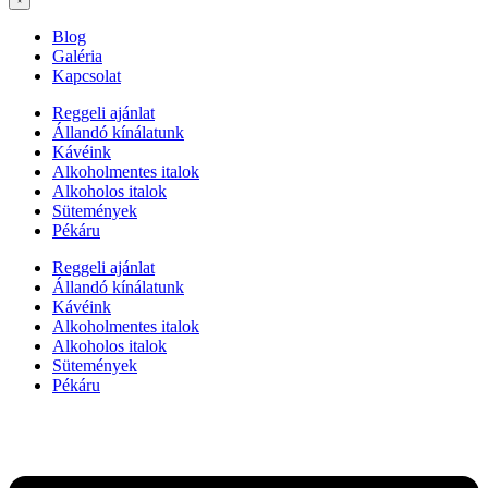
Blog
Galéria
Kapcsolat
Reggeli ajánlat
Állandó kínálatunk
Kávéink
Alkoholmentes italok
Alkoholos italok
Sütemények
Pékáru
Reggeli ajánlat
Állandó kínálatunk
Kávéink
Alkoholmentes italok
Alkoholos italok
Sütemények
Pékáru