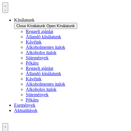
Ugrás
a
tartalomhoz
Kínálatunk
Close Kínálatunk
Open Kínálatunk
Reggeli ajánlat
Állandó kínálatunk
Kávéink
Alkoholmentes italok
Alkoholos italok
Sütemények
Pékáru
Reggeli ajánlat
Állandó kínálatunk
Kávéink
Alkoholmentes italok
Alkoholos italok
Sütemények
Pékáru
Események
Aktualitások