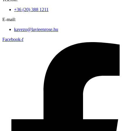
+36 (20) 388 1211
E-mail:
kavezo@lavieenrose.hu
Facebook-f