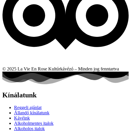
© 2025 La Vie En Rose Kultúrkávézó – Minden jog fenntartva
Kínálatunk
Reggeli ajánlat
Állandó kínálatunk
Kávéink
Alkoholmentes italok
Alkoholos italok