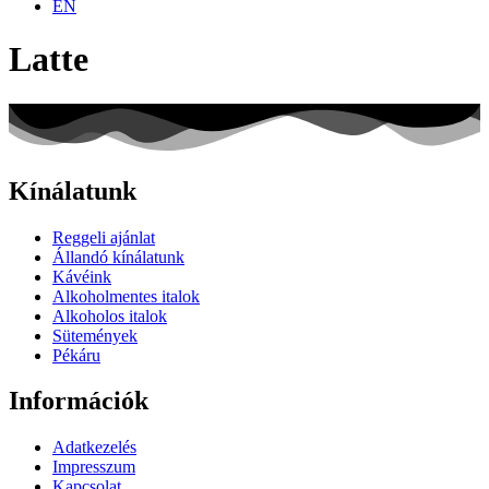
EN
Latte
Kínálatunk
Reggeli ajánlat
Állandó kínálatunk
Kávéink
Alkoholmentes italok
Alkoholos italok
Sütemények
Pékáru
Információk
Adatkezelés
Impresszum
Kapcsolat