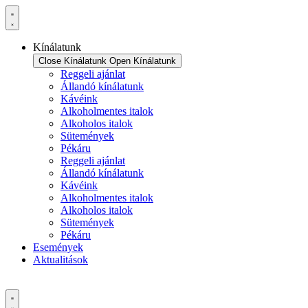
Ugrás
a
tartalomhoz
Kínálatunk
Close Kínálatunk
Open Kínálatunk
Reggeli ajánlat
Állandó kínálatunk
Kávéink
Alkoholmentes italok
Alkoholos italok
Sütemények
Pékáru
Reggeli ajánlat
Állandó kínálatunk
Kávéink
Alkoholmentes italok
Alkoholos italok
Sütemények
Pékáru
Események
Aktualitások