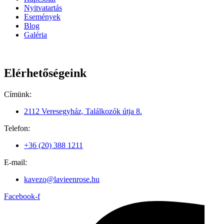
Nyitvatartás
Események
Blog
Galéria
Elérhetőségeink
Címünk:
2112 Veresegyház, Találkozók útja 8.
Telefon:
+36 (20) 388 1211
E-mail:
kavezo@lavieenrose.hu
Facebook-f