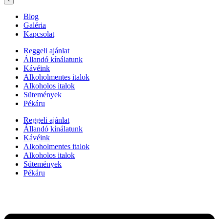
Blog
Galéria
Kapcsolat
Reggeli ajánlat
Állandó kínálatunk
Kávéink
Alkoholmentes italok
Alkoholos italok
Sütemények
Pékáru
Reggeli ajánlat
Állandó kínálatunk
Kávéink
Alkoholmentes italok
Alkoholos italok
Sütemények
Pékáru