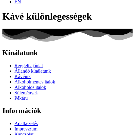
EN
Kávé különlegességek
Kínálatunk
Reggeli ajánlat
Állandó kínálatunk
Kávéink
Alkoholmentes italok
Alkoholos italok
Sütemények
Pékáru
Információk
Adatkezelés
Impresszum
Kapcsolat