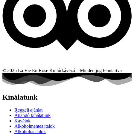
© 2025 La Vie En Rose Kultúrkávézó – Minden jog fenntartva
Kínálatunk
Reggeli ajánlat
Állandó kínálatunk
Kávéink
Alkoholmentes italok
Alkoholos italok