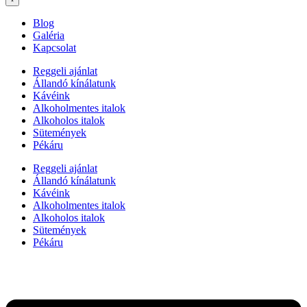
Blog
Galéria
Kapcsolat
Reggeli ajánlat
Állandó kínálatunk
Kávéink
Alkoholmentes italok
Alkoholos italok
Sütemények
Pékáru
Reggeli ajánlat
Állandó kínálatunk
Kávéink
Alkoholmentes italok
Alkoholos italok
Sütemények
Pékáru