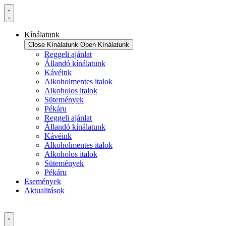
Ugrás
a
tartalomhoz
Kínálatunk
Close Kínálatunk
Open Kínálatunk
Reggeli ajánlat
Állandó kínálatunk
Kávéink
Alkoholmentes italok
Alkoholos italok
Sütemények
Pékáru
Reggeli ajánlat
Állandó kínálatunk
Kávéink
Alkoholmentes italok
Alkoholos italok
Sütemények
Pékáru
Események
Aktualitások