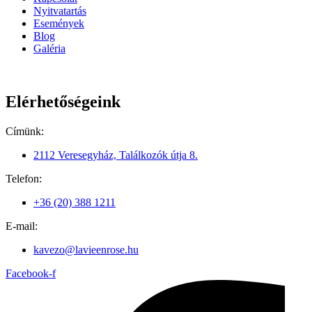
Nyitvatartás
Események
Blog
Galéria
Elérhetőségeink
Címünk:
2112 Veresegyház, Találkozók útja 8.
Telefon:
+36 (20) 388 1211
E-mail:
kavezo@lavieenrose.hu
Facebook-f