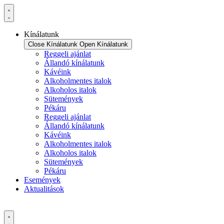
Ugrás
a
tartalomhoz
Kínálatunk
Close Kínálatunk
Open Kínálatunk
Reggeli ajánlat
Állandó kínálatunk
Kávéink
Alkoholmentes italok
Alkoholos italok
Sütemények
Pékáru
Reggeli ajánlat
Állandó kínálatunk
Kávéink
Alkoholmentes italok
Alkoholos italok
Sütemények
Pékáru
Események
Aktualitások