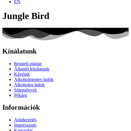
EN
Jungle Bird
Kínálatunk
Reggeli ajánlat
Állandó kínálatunk
Kávéink
Alkoholmentes italok
Alkoholos italok
Sütemények
Pékáru
Információk
Adatkezelés
Impresszum
Kapcsolat