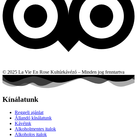
© 2025 La Vie En Rose Kultúrkávézó – Minden jog fenntartva
Kínálatunk
Reggeli ajánlat
Állandó kínálatunk
Kávéink
Alkoholmentes italok
Alkoholos italok