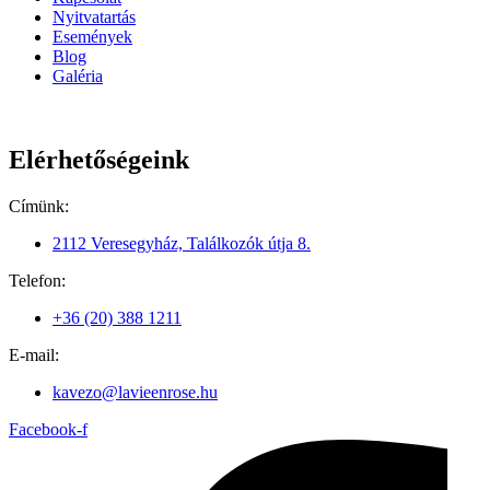
Nyitvatartás
Események
Blog
Galéria
Elérhetőségeink
Címünk:
2112 Veresegyház, Találkozók útja 8.
Telefon:
+36 (20) 388 1211
E-mail:
kavezo@lavieenrose.hu
Facebook-f