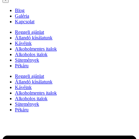
Blog
Galéria
Kapcsolat
Reggeli ajánlat
Állandó kínálatunk
Kávéink
Alkoholmentes italok
Alkoholos italok
Sütemények
Pékáru
Reggeli ajánlat
Állandó kínálatunk
Kávéink
Alkoholmentes italok
Alkoholos italok
Sütemények
Pékáru