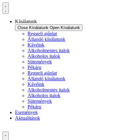
Ugrás
a
tartalomhoz
Kínálatunk
Close Kínálatunk
Open Kínálatunk
Reggeli ajánlat
Állandó kínálatunk
Kávéink
Alkoholmentes italok
Alkoholos italok
Sütemények
Pékáru
Reggeli ajánlat
Állandó kínálatunk
Kávéink
Alkoholmentes italok
Alkoholos italok
Sütemények
Pékáru
Események
Aktualitások