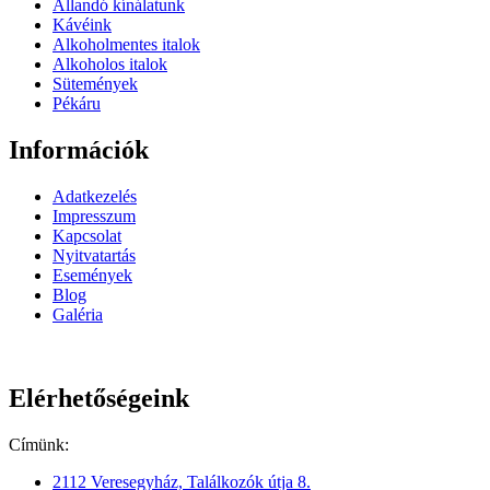
Állandó kínálatunk
Kávéink
Alkoholmentes italok
Alkoholos italok
Sütemények
Pékáru
Információk
Adatkezelés
Impresszum
Kapcsolat
Nyitvatartás
Események
Blog
Galéria
Elérhetőségeink
Címünk:
2112 Veresegyház, Találkozók útja 8.