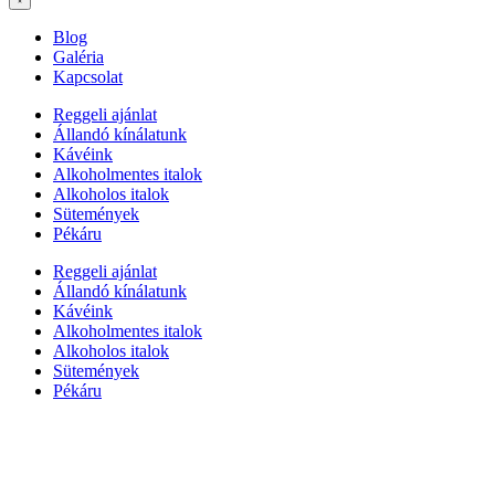
Blog
Galéria
Kapcsolat
Reggeli ajánlat
Állandó kínálatunk
Kávéink
Alkoholmentes italok
Alkoholos italok
Sütemények
Pékáru
Reggeli ajánlat
Állandó kínálatunk
Kávéink
Alkoholmentes italok
Alkoholos italok
Sütemények
Pékáru