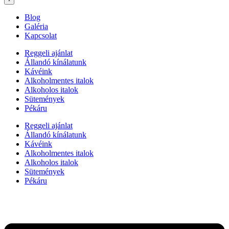
Blog
Galéria
Kapcsolat
Reggeli ajánlat
Állandó kínálatunk
Kávéink
Alkoholmentes italok
Alkoholos italok
Sütemények
Pékáru
Reggeli ajánlat
Állandó kínálatunk
Kávéink
Alkoholmentes italok
Alkoholos italok
Sütemények
Pékáru