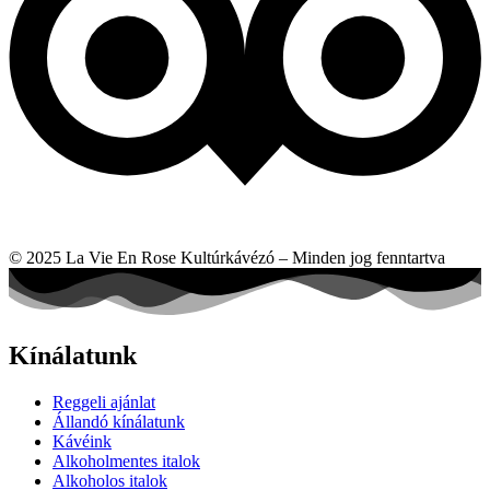
© 2025 La Vie En Rose Kultúrkávézó – Minden jog fenntartva
Kínálatunk
Reggeli ajánlat
Állandó kínálatunk
Kávéink
Alkoholmentes italok
Alkoholos italok