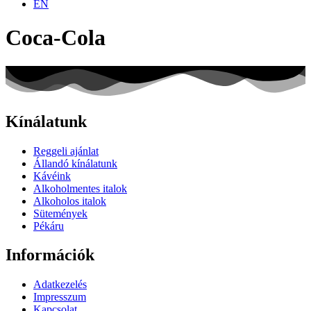
EN
Coca-Cola
Kínálatunk
Reggeli ajánlat
Állandó kínálatunk
Kávéink
Alkoholmentes italok
Alkoholos italok
Sütemények
Pékáru
Információk
Adatkezelés
Impresszum
Kapcsolat