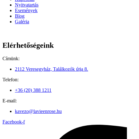
Nyitvatartás
Események
Blog
Galéria
Elérhetőségeink
Címünk:
2112 Veresegyház, Találkozók útja 8.
Telefon:
+36 (20) 388 1211
E-mail:
kavezo@lavieenrose.hu
Facebook-f