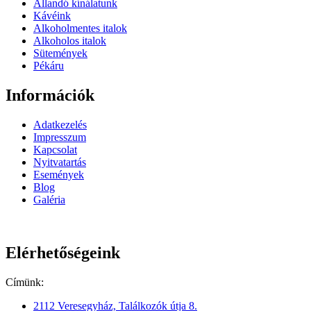
Állandó kínálatunk
Kávéink
Alkoholmentes italok
Alkoholos italok
Sütemények
Pékáru
Információk
Adatkezelés
Impresszum
Kapcsolat
Nyitvatartás
Események
Blog
Galéria
Elérhetőségeink
Címünk:
2112 Veresegyház, Találkozók útja 8.