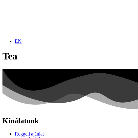
EN
Tea
Kínálatunk
Reggeli ajánlat