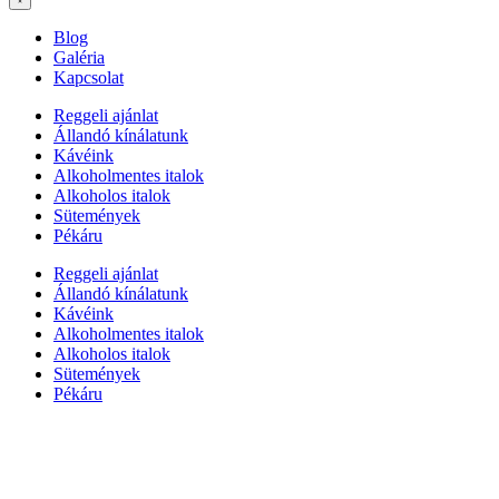
Blog
Galéria
Kapcsolat
Reggeli ajánlat
Állandó kínálatunk
Kávéink
Alkoholmentes italok
Alkoholos italok
Sütemények
Pékáru
Reggeli ajánlat
Állandó kínálatunk
Kávéink
Alkoholmentes italok
Alkoholos italok
Sütemények
Pékáru