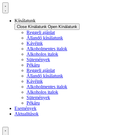
Ugrás
a
tartalomhoz
Kínálatunk
Close Kínálatunk
Open Kínálatunk
Reggeli ajánlat
Állandó kínálatunk
Kávéink
Alkoholmentes italok
Alkoholos italok
Sütemények
Pékáru
Reggeli ajánlat
Állandó kínálatunk
Kávéink
Alkoholmentes italok
Alkoholos italok
Sütemények
Pékáru
Események
Aktualitások