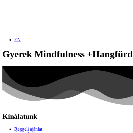
EN
Gyerek Mindfulness +Hangfürd
Kínálatunk
Reggeli ajánlat