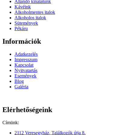
Állandó kínálatunk
Kávéink
Alkoholmentes italok
Alkoholos italok
Sütemények
Pékáru
Információk
Adatkezelés
Impresszum
Kapcsolat
Nyitvatartás
Események
Blog
Galéria
Elérhetőségeink
Címünk:
2112 Veresegyház, Találkozók útja 8.