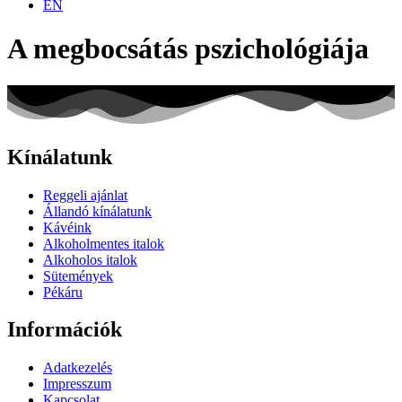
EN
A megbocsátás pszichológiája
Kínálatunk
Reggeli ajánlat
Állandó kínálatunk
Kávéink
Alkoholmentes italok
Alkoholos italok
Sütemények
Pékáru
Információk
Adatkezelés
Impresszum
Kapcsolat