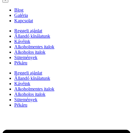
Blog
Galéria
Kapcsolat
Reggeli ajánlat
Állandó kínálatunk
Kávéink
Alkoholmentes italok
Alkoholos italok
Sütemények
Pékáru
Reggeli ajánlat
Állandó kínálatunk
Kávéink
Alkoholmentes italok
Alkoholos italok
Sütemények
Pékáru