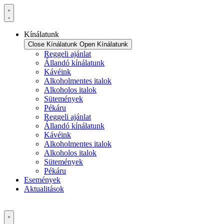
Ugrás
a
tartalomhoz
Kínálatunk
Close Kínálatunk
Open Kínálatunk
Reggeli ajánlat
Állandó kínálatunk
Kávéink
Alkoholmentes italok
Alkoholos italok
Sütemények
Pékáru
Reggeli ajánlat
Állandó kínálatunk
Kávéink
Alkoholmentes italok
Alkoholos italok
Sütemények
Pékáru
Események
Aktualitások