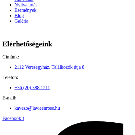
Nyitvatartás
Események
Blog
Galéria
Elérhetőségeink
Címünk:
2112 Veresegyház, Találkozók útja 8.
Telefon:
+36 (20) 388 1211
E-mail:
kavezo@lavieenrose.hu
Facebook-f