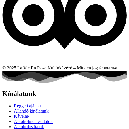
© 2025 La Vie En Rose Kultúrkávézó – Minden jog fenntartva
Kínálatunk
Reggeli ajánlat
Állandó kínálatunk
Kávéink
Alkoholmentes italok
Alkoholos italok