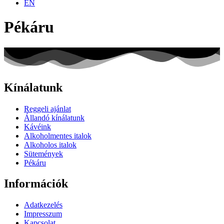
EN
Pékáru
Kínálatunk
Reggeli ajánlat
Állandó kínálatunk
Kávéink
Alkoholmentes italok
Alkoholos italok
Sütemények
Pékáru
Információk
Adatkezelés
Impresszum
Kapcsolat