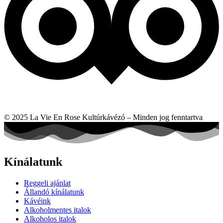
© 2025 La Vie En Rose Kultúrkávézó – Minden jog fenntartva
Kínálatunk
Reggeli ajánlat
Állandó kínálatunk
Kávéink
Alkoholmentes italok
Alkoholos italok