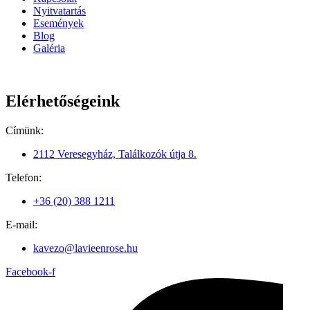
Nyitvatartás
Események
Blog
Galéria
Elérhetőségeink
Címünk:
2112 Veresegyház, Találkozók útja 8.
Telefon:
+36 (20) 388 1211
E-mail:
kavezo@lavieenrose.hu
Facebook-f