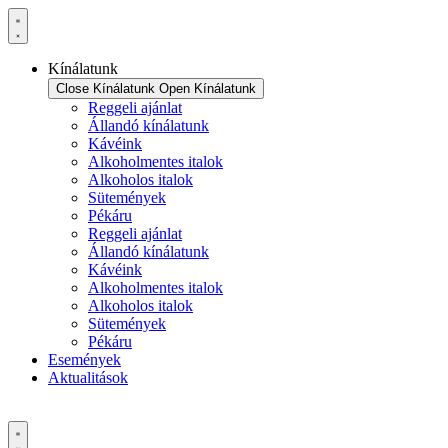
Ugrás
a
tartalomhoz
Kínálatunk
Close Kínálatunk
Open Kínálatunk
Reggeli ajánlat
Állandó kínálatunk
Kávéink
Alkoholmentes italok
Alkoholos italok
Sütemények
Pékáru
Reggeli ajánlat
Állandó kínálatunk
Kávéink
Alkoholmentes italok
Alkoholos italok
Sütemények
Pékáru
Események
Aktualitások