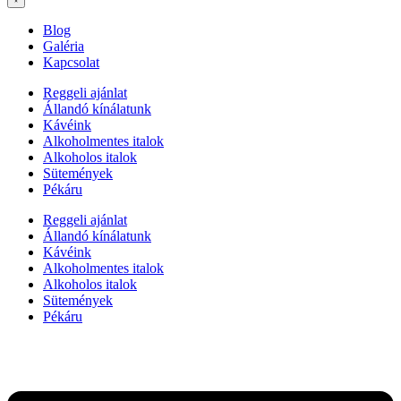
Blog
Galéria
Kapcsolat
Reggeli ajánlat
Állandó kínálatunk
Kávéink
Alkoholmentes italok
Alkoholos italok
Sütemények
Pékáru
Reggeli ajánlat
Állandó kínálatunk
Kávéink
Alkoholmentes italok
Alkoholos italok
Sütemények
Pékáru